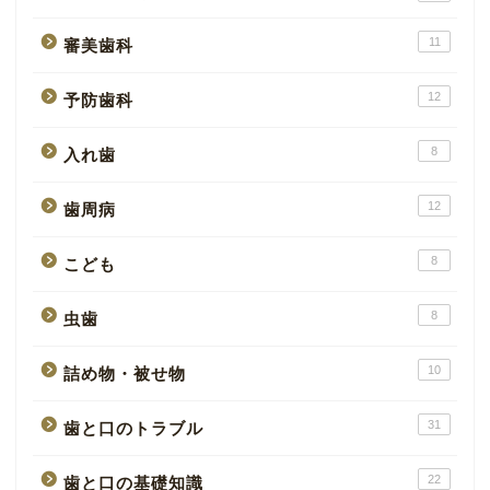
11
審美歯科
12
予防歯科
8
入れ歯
12
歯周病
8
こども
8
虫歯
10
詰め物・被せ物
31
歯と口のトラブル
22
歯と口の基礎知識