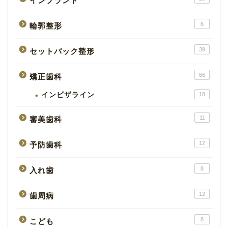
インプラント
6
輪郭整形
39
セットバック整形
66
矯正歯科
インビザライン
18
11
審美歯科
12
予防歯科
8
入れ歯
12
歯周病
8
こども