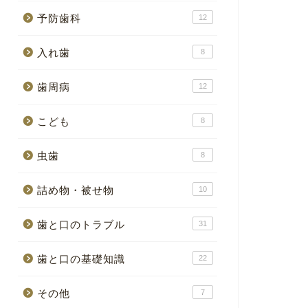
予防歯科
12
入れ歯
8
歯周病
12
こども
8
虫歯
8
詰め物・被せ物
10
歯と口のトラブル
31
歯と口の基礎知識
22
その他
7