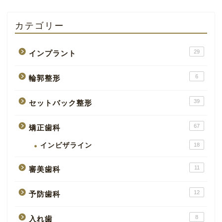
カテゴリー
29
インプラント
6
輪郭整形
39
セットバック整形
67
矯正歯科
インビザライン
18
11
審美歯科
12
予防歯科
8
入れ歯