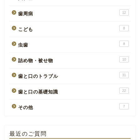
12
歯周病
8
こども
8
虫歯
10
詰め物・被せ物
31
歯と口のトラブル
22
歯と口の基礎知識
7
その他
最近のご質問