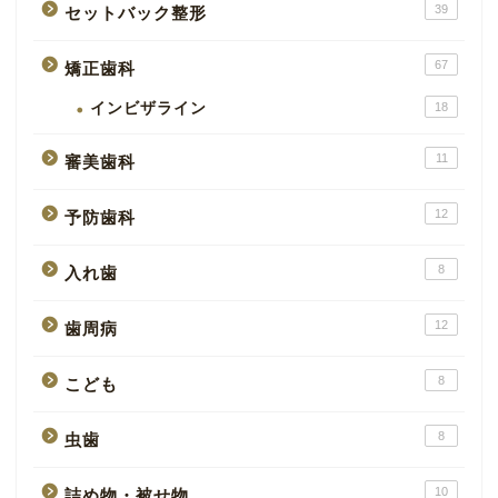
39
セットバック整形
67
矯正歯科
インビザライン
18
11
審美歯科
12
予防歯科
8
入れ歯
12
歯周病
8
こども
8
虫歯
10
詰め物・被せ物