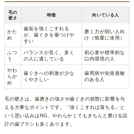
毛の
特徴
向いている人
硬さ
歯垢を強くこすれる
かた
磨く力が弱い人向
が、歯ぐきを傷つけや
め
け（慎重に使用）
すい
ふつ
バランスが良く、多く
初心者や標準的な
う
の人に適している
口内環境の人
やわ
歯ぐきへの刺激が少な
歯周病や知覚過敏
らか
くやさしい
のある人
め
毛の硬さは、歯磨きの強さや歯ぐきの状態に影響を与
える大事なポイントです。「強くこすれば落ちる」と
いう思い込みはNG。やわらかくてもきちんと磨ける設
計の歯ブラシも多くあります。