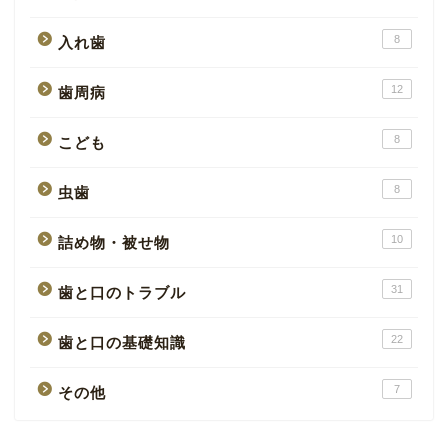
8
入れ歯
12
歯周病
8
こども
8
虫歯
10
詰め物・被せ物
31
歯と口のトラブル
22
歯と口の基礎知識
7
その他