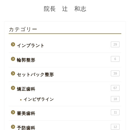
院長 辻 和志
カテゴリー
29
インプラント
6
輪郭整形
39
セットバック整形
67
矯正歯科
インビザライン
18
11
審美歯科
12
予防歯科