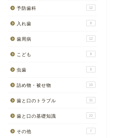
予防歯科
12
入れ歯
8
歯周病
12
こども
8
虫歯
8
詰め物・被せ物
10
歯と口のトラブル
31
歯と口の基礎知識
22
その他
7