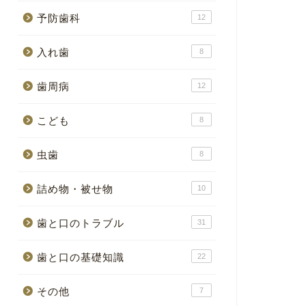
予防歯科
12
入れ歯
8
歯周病
12
こども
8
虫歯
8
詰め物・被せ物
10
歯と口のトラブル
31
歯と口の基礎知識
22
その他
7