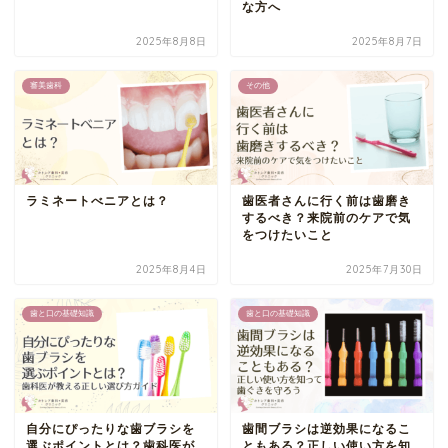
な方へ
2025年8月8日
2025年8月7日
審美歯科
その他
ラミネートべニアとは？
歯医者さんに行く前は歯磨き
するべき？来院前のケアで気
をつけたいこと
2025年8月4日
2025年7月30日
歯と口の基礎知識
歯と口の基礎知識
自分にぴったりな歯ブラシを
歯間ブラシは逆効果になるこ
選ぶポイントとは？歯科医が
ともある？正しい使い方を知