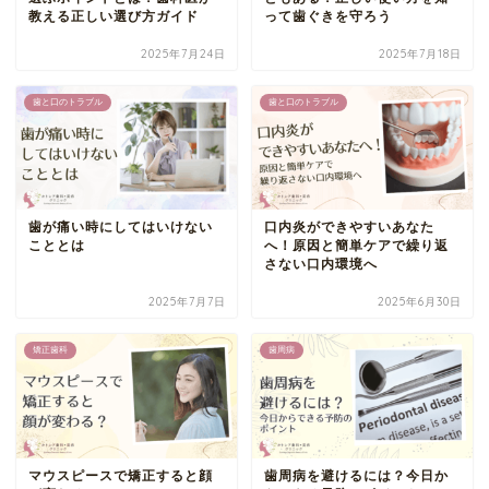
教える正しい選び方ガイド
って歯ぐきを守ろう
2025年7月24日
2025年7月18日
歯と口のトラブル
歯と口のトラブル
歯が痛い時にしてはいけない
口内炎ができやすいあなた
こととは
へ！原因と簡単ケアで繰り返
さない口内環境へ
2025年7月7日
2025年6月30日
矯正歯科
歯周病
マウスピースで矯正すると顔
歯周病を避けるには？今日か