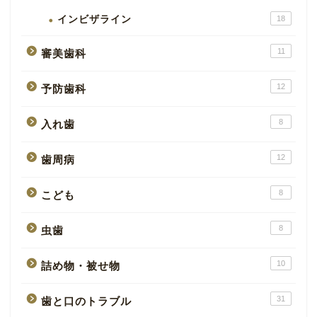
インビザライン
18
11
審美歯科
12
予防歯科
8
入れ歯
12
歯周病
8
こども
8
虫歯
10
詰め物・被せ物
31
歯と口のトラブル