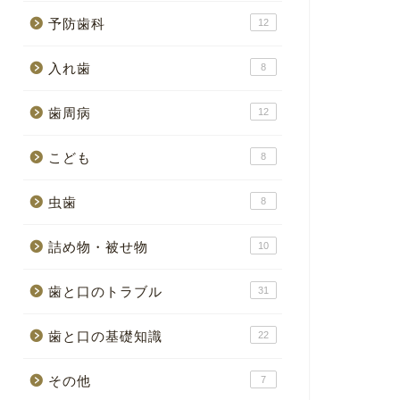
予防歯科
12
入れ歯
8
歯周病
12
こども
8
虫歯
8
詰め物・被せ物
10
歯と口のトラブル
31
歯と口の基礎知識
22
その他
7