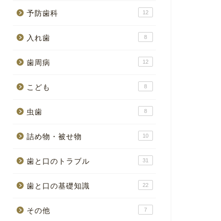
予防歯科
12
入れ歯
8
歯周病
12
こども
8
虫歯
8
詰め物・被せ物
10
歯と口のトラブル
31
歯と口の基礎知識
22
その他
7