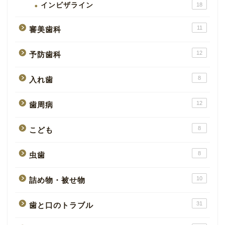
インビザライン
18
11
審美歯科
12
予防歯科
8
入れ歯
12
歯周病
8
こども
8
虫歯
10
詰め物・被せ物
31
歯と口のトラブル