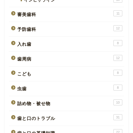
インビザライン
11
審美歯科
12
予防歯科
8
入れ歯
12
歯周病
8
こども
8
虫歯
10
詰め物・被せ物
31
歯と口のトラブル
22