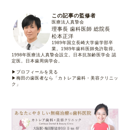
この記事の監修者
医療法人真摯会
理事長 歯科医師 総院長
松本正洋
1989年国立長崎大学歯学部卒
業。1989年歯科医師免許取得。
1998年医療法人真摯会設立。
日本抗加齢医学会 認
定医
。
日本歯周病学会
。
▶プロフィールを見る
▶梅田の歯医者なら「カトレア歯科・美容クリニッ
ク」