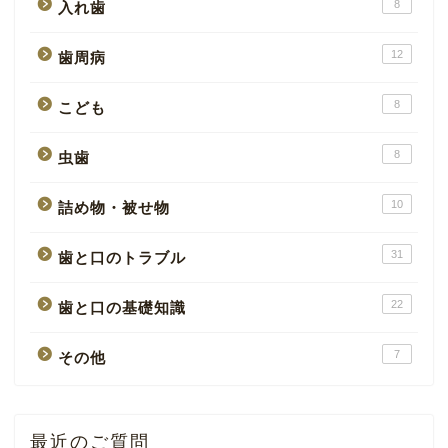
8
入れ歯
12
歯周病
8
こども
8
虫歯
10
詰め物・被せ物
31
歯と口のトラブル
22
歯と口の基礎知識
7
その他
最近のご質問