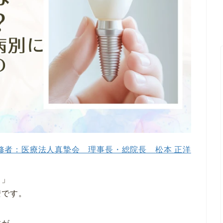
修者：医療法人真摯会 理事長・総院長 松本 正洋
？」
安です。