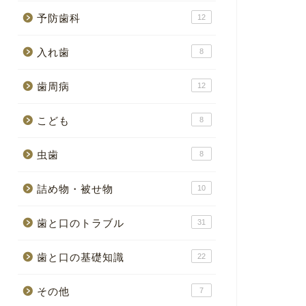
予防歯科
12
入れ歯
8
歯周病
12
こども
8
虫歯
8
詰め物・被せ物
10
歯と口のトラブル
31
歯と口の基礎知識
22
その他
7