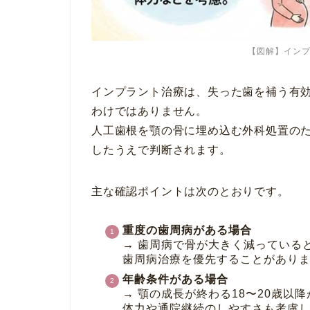
【図解】イン
インプラント治療は、失った歯を補う有
わけではありません。
人工歯根を顎の骨に埋め込む外科処置の
したうえで判断されます。
主な確認ポイントは次のとおりです。
重度の歯周病がある場合
→ 歯周病で骨が大きく減っている
歯周病治療を優先することがあり
年齢条件がある場合
→ 顎の成長が終わる18〜20歳
体力や通院継続のしやすさも考慮