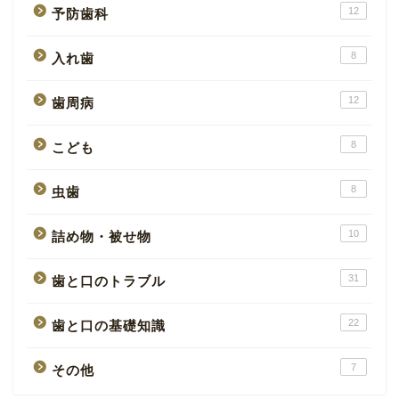
12
予防歯科
8
入れ歯
12
歯周病
8
こども
8
虫歯
10
詰め物・被せ物
31
歯と口のトラブル
22
歯と口の基礎知識
7
その他