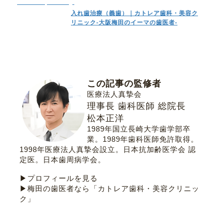
www.cattleya-clinic.jp
入れ歯治療（義歯）｜カトレア歯科・美容ク
リニック-大阪梅田のイーマの歯医者-
この記事の監修者
医療法人真摯会
理事長 歯科医師 総院長
松本正洋
1989年国立長崎大学歯学部卒
業。1989年歯科医師免許取得。
1998年医療法人真摯会設立。
日本抗加齢医学会 認
定医
。
日本歯周病学会
。
▶プロフィールを見る
▶梅田の歯医者なら「カトレア歯科・美容クリニッ
ク」