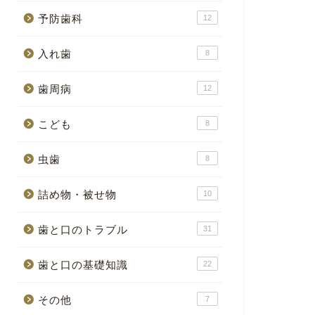
予防歯科
12
入れ歯
8
歯周病
12
こども
8
虫歯
8
詰め物・被せ物
10
歯と口のトラブル
31
歯と口の基礎知識
22
その他
7