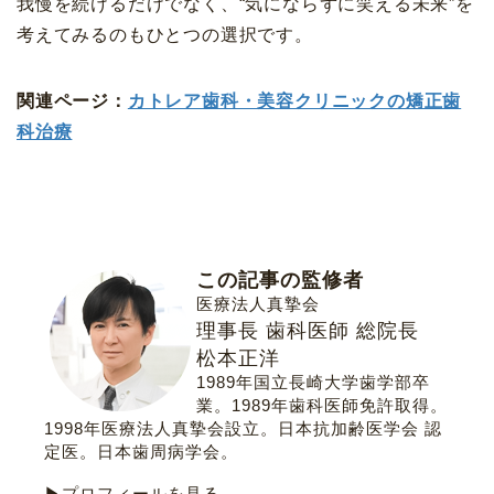
我慢を続けるだけでなく、“気にならずに笑える未来”を
考えてみるのもひとつの選択です。
関連ページ：
カトレア歯科・美容クリニックの矯正歯
科治療
この記事の監修者
医療法人真摯会
理事長 歯科医師 総院長
松本正洋
1989年国立長崎大学歯学部卒
業。1989年歯科医師免許取得。
1998年医療法人真摯会設立。
日本抗加齢医学会 認
定医
。
日本歯周病学会
。
▶プロフィールを見る