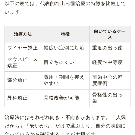
以下の表では、代表的な出っ歯治療の特徴を比較して
います。
向いているケー
治療方法
特徴
ス
ワイヤー矯正
幅広い症例に対応
重度の出っ歯
マウスピース
目立ちにくい
軽度〜中等度
矯正
費用・期間を抑え
前歯中心の軽
部分矯正
やすい
度症例
骨格性の出っ
外科矯正
骨格改善が可能
歯
治療法にはそれぞれ向き・不向きがあります。「人気
だから」「安いから」だけで選ぶより、自分の状態に
合っているかを確認することが大切です。