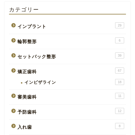
カテゴリー
29
インプラント
6
輪郭整形
39
セットバック整形
67
矯正歯科
インビザライン
18
11
審美歯科
12
予防歯科
8
入れ歯