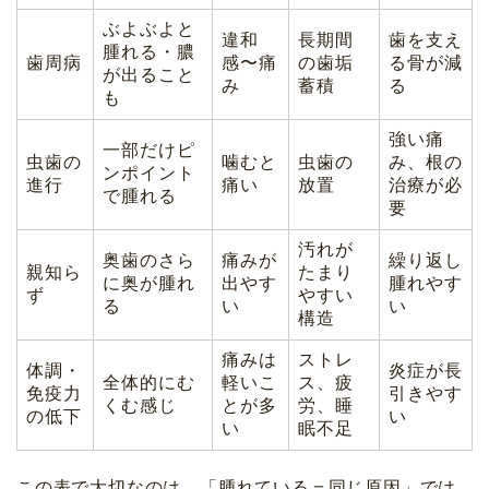
ぶよぶよと
違和
長期間
歯を支え
腫れる・膿
歯周病
感〜痛
の歯垢
る骨が減
が出ること
み
蓄積
る
も
強い痛
一部だけピ
虫歯の
噛むと
虫歯の
み、根の
ンポイント
進行
痛い
放置
治療が必
で腫れる
要
汚れが
奥歯のさら
痛みが
繰り返し
親知ら
たまり
に奥が腫れ
出やす
腫れやす
ず
やすい
る
い
い
構造
痛みは
ストレ
体調・
炎症が長
全体的にむ
軽いこ
ス、疲
免疫力
引きやす
くむ感じ
とが多
労、睡
の低下
い
い
眠不足
この表で大切なのは、「腫れている＝同じ原因」では