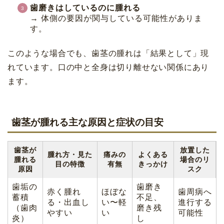
歯磨きはしているのに腫れる
→ 体側の要因が関与している可能性がありま
す。
このような場合でも、歯茎の腫れは「結果として」現
れています。口の中と全身は切り離せない関係にあり
ます。
歯茎が腫れる主な原因と症状の目安
歯茎が
放置した
腫れ方・見た
痛みの
よくある
腫れる
場合のリ
目の特徴
有無
きっかけ
原因
スク
歯垢の
歯磨き
赤く腫れ
ほぼな
歯周病へ
蓄積
不足、
る・出血し
い〜軽
進行する
（歯肉
磨き残
やすい
い
可能性
炎）
し