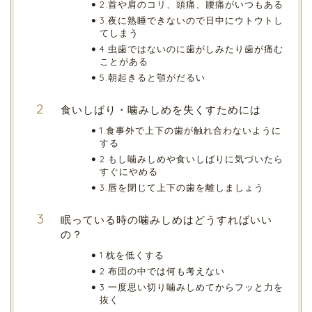
2.首や肩のコリ、頭痛、腰痛がいつもある
3.夜に熟睡できないので日中にウトウトし
てしまう
4.虫歯ではないのに歯がしみたり歯が痛む
ことがある
5.朝起きると顎がだるい
食いしばり・噛みしめを失くすためには
1.食事外で上下の歯が触れ合わないように
する
2.もし噛みしめや食いしばりに気づいたら
すぐにやめる
3.唇を閉じて上下の歯を離しましょう
眠っている時の噛みしめはどうすればいい
の？
1.枕を低くする
2.布団の中では何も考えない
3.一度思い切り噛みしめてからフッと力を
抜く