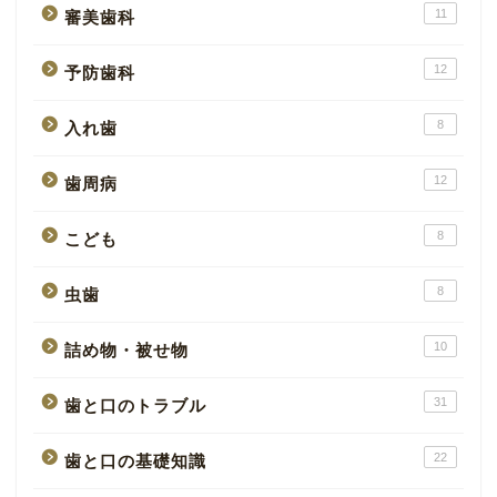
11
審美歯科
12
予防歯科
8
入れ歯
12
歯周病
8
こども
8
虫歯
10
詰め物・被せ物
31
歯と口のトラブル
22
歯と口の基礎知識