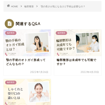
HOME
輪郭整形
顎の長さが気になるけど手術は必要なの？
関連するQ&A
輪郭整形
輪郭整形
顎の手術のオトガイ形成って
輪郭整形は未成年でも可能で
どんなもの？
すか？
2022年1月26日
2022年4月20日
輪郭整形