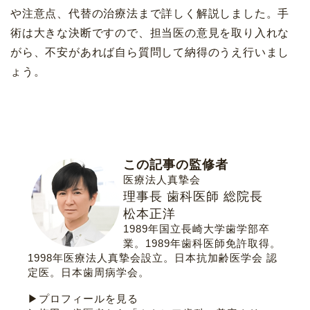
や注意点、代替の治療法まで詳しく解説しました。手
術は大きな決断ですので、担当医の意見を取り入れな
がら、不安があれば自ら質問して納得のうえ行いまし
ょう。
この記事の監修者
医療法人真摯会
理事長 歯科医師 総院長
松本正洋
1989年国立長崎大学歯学部卒
業。1989年歯科医師免許取得。
1998年医療法人真摯会設立。
日本抗加齢医学会 認
定医
。
日本歯周病学会
。
▶プロフィールを見る