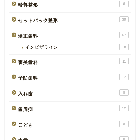
6
輪郭整形
39
セットバック整形
67
矯正歯科
インビザライン
18
11
審美歯科
12
予防歯科
8
入れ歯
12
歯周病
8
こども
8